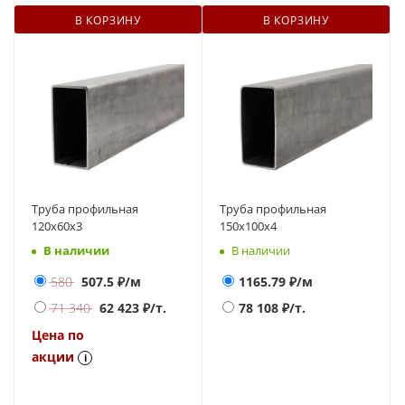
В КОРЗИНУ
В КОРЗИНУ
Труба профильная
Труба профильная
120х60х3
150х100х4
В наличии
В наличии
580
507.5
₽/м
1165.79
₽/м
71 340
62 423
₽/т.
78 108
₽/т.
Цена по
акции
i