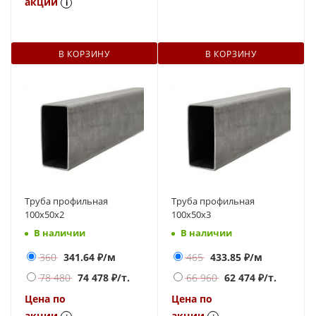
акции
i
В КОРЗИНУ
В КОРЗИНУ
Труба профильная
Труба профильная
100х50х2
100х50х3
В наличии
В наличии
360
341.64
₽/м
465
433.85
₽/м
78 480
74 478
₽/т.
66 960
62 474
₽/т.
Цена по
Цена по
акции
акции