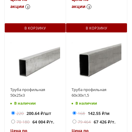
акции
акции
i
i
В КОРЗИНУ
В КОРЗИНУ
Труба профильная
Труба профильная
50х25х3
60х30х1,5
В наличии
В наличии
220
200.64
₽/шт
168
142.55
₽/м
70 180
64 004
₽/т.
79 464
67 426
₽/т.
Цена по
Цена по