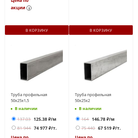
Цена по
акции
i
В КОРЗИНУ
В КОРЗИНУ
Труба профильная
Труба профильная
50х25х1,5
50х25х2
В наличии
В наличии
137.03
125.38
₽/м
164
146.78
₽/м
81 944
74 977
₽/т.
75 440
67 519
₽/т.
Цена по
Цена по