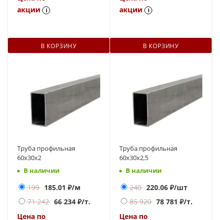
акции
акции
i
i
В КОРЗИНУ
В КОРЗИНУ
Труба профильная
Труба профильная
60х30х2
60х30х2,5
В наличии
В наличии
199
185.01
₽/м
240
220.06
₽/шт
71 242
66 234
₽/т.
85 920
78 781
₽/т.
Цена по
Цена по