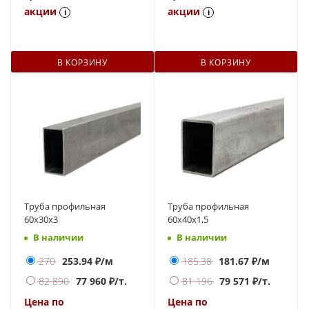
акции
акции
i
i
В КОРЗИНУ
В КОРЗИНУ
Труба профильная
Труба профильная
60х30х3
60х40х1,5
В наличии
В наличии
270
253.94
₽/м
185.38
181.67
₽/м
82 890
77 960
₽/т.
81 196
79 571
₽/т.
Цена по
Цена по