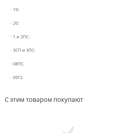
· 10;
· 20;
· 1 и 2ПС;
· 3СП и 3ПС;
· 08ПС;
· 09Г2.
С этим товаром покупают