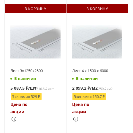
В КОРЗИНУ
В КОРЗИНУ
Лист 3х1250х2500
Лист 4 х 1500 х 6000
В наличии
В наличии
5 087.5
₽
/шт
2 099.2
₽
/м2
5 616.6
₽
/шт
2 250
₽
/м2
Экономия
529
₽
Экономия
150.7
₽
Цена по
Цена по
акции
акции
i
i