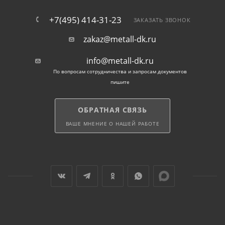
каркасов;
+7(495) 414-31-23
ЗАКАЗАТЬ ЗВОНОК
производство вагонов и кузовов автомобилей;
zakaz@metall-dk.ru
info@metall-dk.ru
монтаж перегородок и фасадных систем;
По вопросам сотрудничества и запросам документов
пишите
изготовление профилированных изделий,
включая сетка, уголок, профнастил, лента.
ОБРАТНАЯ СВЯЗЬ
ВАШЕ МНЕНИЕ О НАШЕЙ РАБОТЕ
Материал также используется при выпуске сварных
и электросварных конструкций, где важны точность
геометрии и стойкость к нагрузкам.
Преимущества и условия
покупки