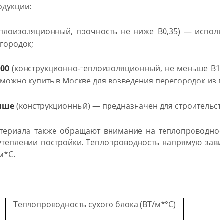
дукции:
плоизоляционный, прочность не ниже B0,35) — исполь
городок;
700
(конструкционно-теплоизоляционный, не меньше B1,
 можно купить в Москве для возведения перегородок из 
выше
(конструкционный) — предназначен для строительст
териала также обращают внимание на теплопроводнос
утеплении постройки. Теплопроводность напрямую завис
м*С.
Теплопроводность сухого блока (ВТ/м*°С)