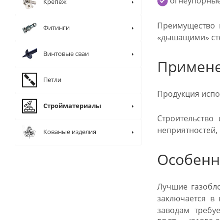
огнеупорные
Крепеж
Преимущество 
Фитинги
«дышащими» ст
Винтовые сваи
Примене
Петли
Продукция испо
Стройматериалы
Строительство
неприятностей,
Кованые изделия
Особенн
Лучшие газобло
заключается в
заводам требу