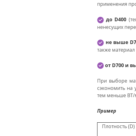
применения про
до D400
(те
ненесущих пере
не выше D
также материал
от D700 и 
При выборе ма
сэкономить на 
тем меньше ВТ/
Пример
Плотность (D)