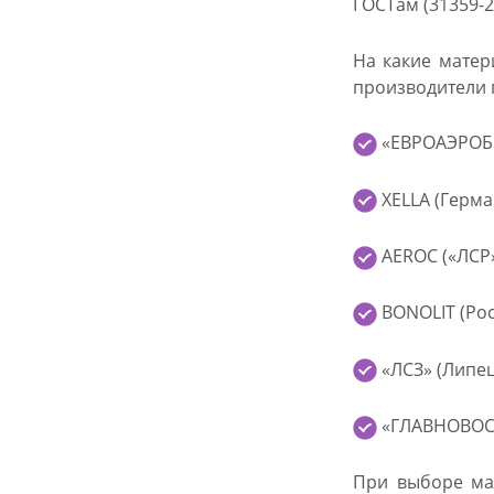
ГОСТам (31359-22
На какие матер
производители 
«ЕВРОАЭРОБЕ
XELLA (Герма
AEROC («ЛСР»
BONOLIT (Рос
«ЛСЗ» (Липец
«ГЛАВНОВОСИ
При выборе мат