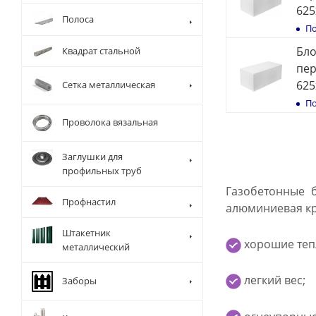
625
Полоса
По
Бло
Квадрат стальной
пер
625
Сетка металлическая
По
Проволока вязальная
Заглушки для
профильных труб
Газобетонные б
Профнастил
алюминиевая кр
Штакетник
хорошие теп
металлический
легкий вес;
Заборы