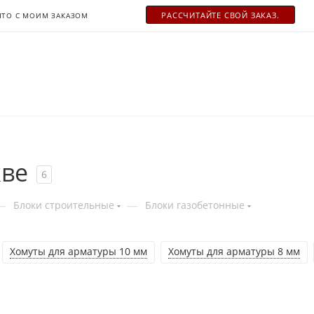
РАСCЧИТАЙТЕ СВОЙ ЗАКАЗ.
ЧТО С МОИМ ЗАКАЗОМ
кве
6
—
—
Блоки строительные
Блоки газобетонные
Хомуты для арматуры 10 мм
Хомуты для арматуры 8 мм