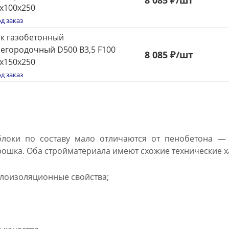
8
0
8
5 ₽
/шт
х100х250
д заказ
к газобетонный
егородочный D500 В3,5 F100
8
0
8
5 ₽
/шт
х150х250
д заказ
локи по составу мало отличаются от пенобетона — ц
ошка. Оба стройматериала имеют схожие технические х
лоизоляционные свойства;