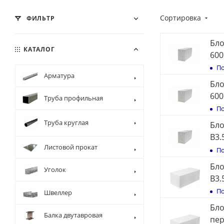
Сортировка
ФИЛЬТР
Бло
КАТАЛОГ
600
По
Арматура
Бло
600
Труба профильная
По
Труба круглая
Бло
В3.
Листовой прокат
По
Бло
Уголок
B3.
По
Швеллер
Бло
Балка двутавровая
пер