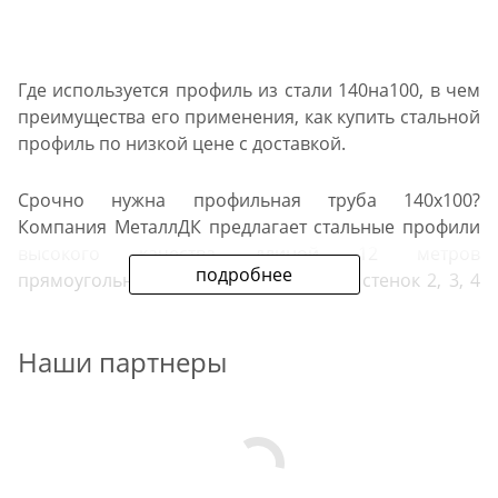
Где используется профиль из стали 140на100, в чем
преимущества его применения, как купить стальной
профиль по низкой цене с доставкой.
Срочно нужна профильная труба 140х100?
Компания МеталлДК предлагает стальные профили
высокого качества длиной 12 метров
подробнее
прямоугольного сечения с толщиной стенок 2, 3, 4
мм. Купить стальной профиль можно на сайте
компании, выбрав в каталоге трубы с
Наши партнеры
необходимыми техническими характеристиками
или на одной из наших металлобаз.
Стальной прямоугольный
прокат применяется: