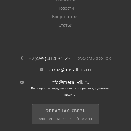
Новости
стальная труба полая, поэтому имеет малый вес,
Вопрос-ответ
что облегчает массу конструкции;
Статьи
она пластична, что позволяет придавать
конструкции необходимую форму;
изделие быстро монтируется, что снижает время
+7(495) 414-31-23
ЗАКАЗАТЬ ЗВОНОК
работы.
zakaz@metall-dk.ru
Чтобы заказать прямоугольную стальную
info@metall-dk.ru
профильную трубу 140 на 100 по низкой цене за
По вопросам сотрудничества и запросам документов
метр погонный, позвоните менеджеру компании.
пишите
Сотрудники фирмы дают бесплатные консультации
по вопросам покупки и выбора проката.
ОБРАТНАЯ СВЯЗЬ
ВАШЕ МНЕНИЕ О НАШЕЙ РАБОТЕ
Фирма обеспечивает оперативную доставку товара
в Москве и области, предлагает оплату наличными,