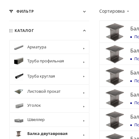
Сортировка
ФИЛЬТР
Бал
КАТАЛОГ
По
Арматура
Бал
По
Труба профильная
Бал
Труба круглая
По
Листовой прокат
Бал
По
Уголок
Бал
Швеллер
По
Балка двутавровая
Бал