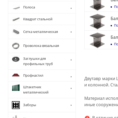
По
Полоса
Бал
Квадрат стальной
По
Сетка металлическая
Бал
По
Проволока вязальная
Заглушки для
профильных труб
Профнастил
Двутавр марки 
и колонной. Ста
Штакетник
металлический
Материал исполь
иные сооружени
Заборы
В отличие от