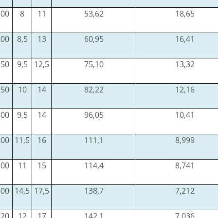
200
8
11
53,62
18,65
200
8,5
13
60,95
16,41
250
9,5
12,5
75,10
13,32
250
10
14
82,22
12,16
300
9,5
14
96,05
10,41
300
11,5
16
111,1
8,999
300
11
15
114,4
8,741
300
14,5
17,5
138,7
7,212
320
12
17
142,1
7,036