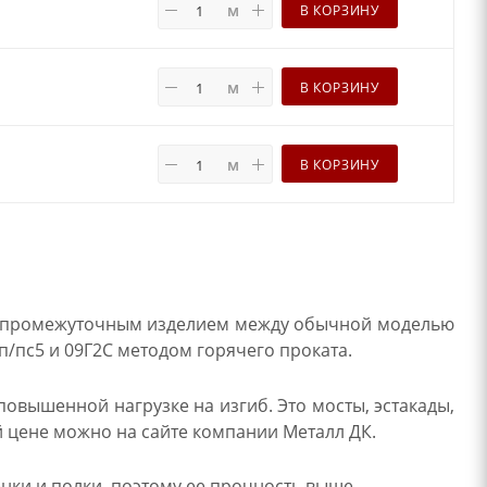
м
В КОРЗИНУ
м
В КОРЗИНУ
м
В КОРЗИНУ
ся промежуточным изделием между обычной моделью
п/пс5 и 09Г2С методом горячего проката.
повышенной нагрузке на изгиб. Это мосты, эстакады,
 цене можно на сайте компании Металл ДК.
нки и полки, поэтому ее прочность выше.