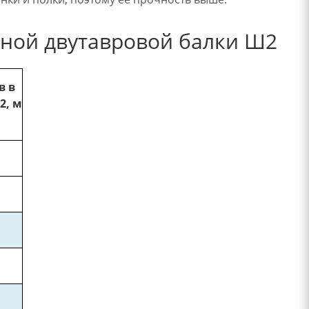
ной двутавровой балки Ш2
в в
2, м