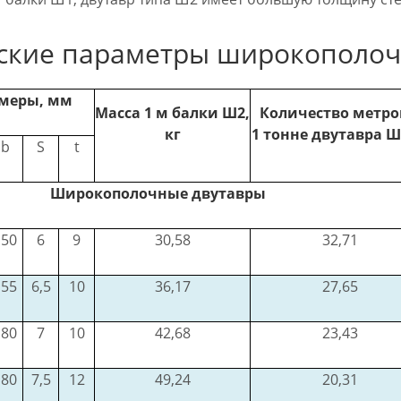
ские параметры широкополоч
меры, мм
Масса 1 м балки Ш2,
Количество метро
кг
1 тонне двутавра Ш
b
S
t
Широкополочные двутавры
150
6
9
30,58
32,71
155
6,5
10
36,17
27,65
180
7
10
42,68
23,43
180
7,5
12
49,24
20,31