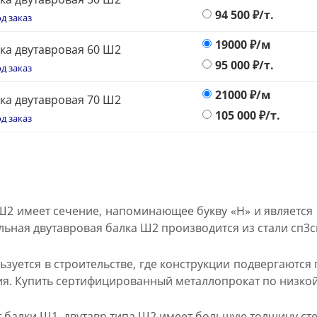
94 500
₽/т.
д заказ
19000
₽/м
ка двутавровая 60 Ш2
95 000
₽/т.
д заказ
21000
₽/м
ка двутавровая 70 Ш2
105 000
₽/т.
д заказ
Ш2 имеет сечение, напоминающее букву «Н» и являет
льная двутавровая балка Ш2 производится из стали сп3с
зуется в строительстве, где конструкции подвергаются 
я. Купить сертифицированный металлопрокат по низкой
 балки Ш1, двутавр типа Ш2 имеет большую толщину сте