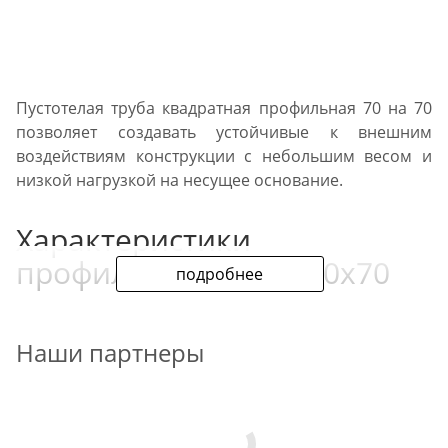
Пустотелая труба квадратная профильная 70 на 70
позволяет создавать устойчивые к внешним
воздействиям конструкции с небольшим весом и
низкой нагрузкой на несущее основание.
Характеристики
профильной трубы 70х70
подробнее
Профильная труба 70х70 изготавливается по
ГОСТу
Наши партнеры
8639
,
ТУ 14-105-737-04
. Производители выпускают
металлоизделия сварным и бесшовным методом.
Особенности проката: