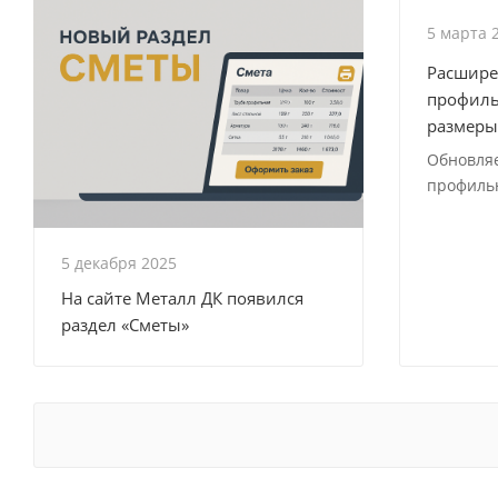
5 марта 
Расшире
профиль
размеры
Обновля
профильн
5 декабря 2025
На сайте Металл ДК появился
раздел «Сметы»