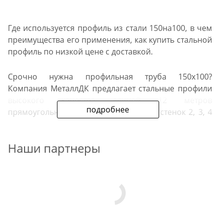
Где используется профиль из стали 150на100, в чем
преимущества его применения, как купить стальной
профиль по низкой цене с доставкой.
Срочно нужна профильная труба 150х100?
Компания МеталлДК предлагает стальные профили
высокого качества длиной 12 метров
подробнее
прямоугольного сечения с толщиной стенок 2, 3, 4
мм. Купить стальной профиль можно на сайте
компании, выбрав в каталоге трубы с
Наши партнеры
необходимыми техническими характеристиками
или на одной из наших металлобаз.
Стальной прямоугольный
прокат применяется: