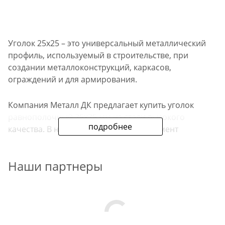
Уголок 25х25 – это универсальный металлический
профиль, используемый в строительстве, при
создании металлоконструкций, каркасов,
ограждений и для армирования.
Компания Металл ДК предлагает купить уголок
равнополочный 25х25 мм из стали высокого
подробнее
качества. В наличии широкий ассортимент
металлопроката: от оцинкованного до
горячекатаного.
Наши партнеры
Преимущества уголка
равнополочного 25х25 в
Металл ДК