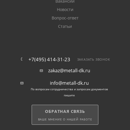
Вакансии
двутавровая балка, сетка рабица, лист, проволока
Новости
вязальная и электросварная.
Вопрос-ответ
Статьи
Мы предлагаем уголок 25х25 различных размеров и
толщины. Характеристики товара указаны в
описании. Вес уголка зависит от толщины металла.
Характеристики уголка 25х25
+7(495) 414-31-23
ЗАКАЗАТЬ ЗВОНОК
zakaz@metall-dk.ru
тип: равнополочный;
размер: 25х25 мм;
info@metall-dk.ru
По вопросам сотрудничества и запросам документов
материал: сталь (ст3пс);
пишите
покрытие: оцинкованный / без покрытия;
производство: горячекатаный /
ОБРАТНАЯ СВЯЗЬ
холоднокатаный.
ВАШЕ МНЕНИЕ О НАШЕЙ РАБОТЕ