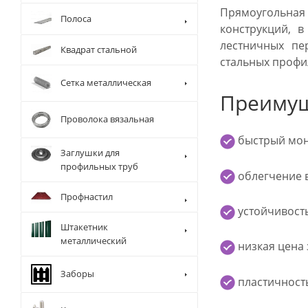
Прямоугольная
Полоса
конструкций, 
лестничных пе
Квадрат стальной
стальных профи
Сетка металлическая
Преимущ
Проволока вязальная
быстрый мон
Заглушки для
профильных труб
облегчение в
Профнастил
устойчивость
Штакетник
металлический
низкая цена 
Заборы
пластичност