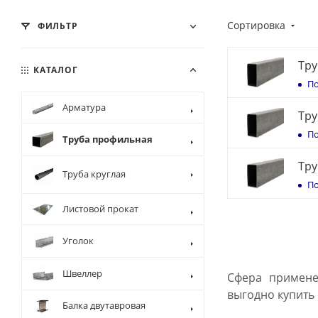
Сортировка
ФИЛЬТР
Тру
КАТАЛОГ
По
Арматура
Тру
По
Труба профильная
Тру
Труба круглая
По
Листовой прокат
Уголок
Швеллер
Сфера примене
выгодно купить
Балка двутавровая