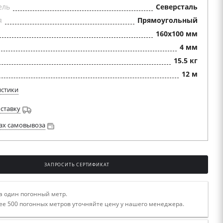
ель
Северсталь
я
Прямоугольный
160х100 мм
4 мм
15.5 кг
12 м
истики
оставку
ах самовывоза
ЗАПРОСИТЬ СЕРТИФИКАТ
а один погонный метр.
ее 500 погонных метров уточняйте цену у нашего менеджера.