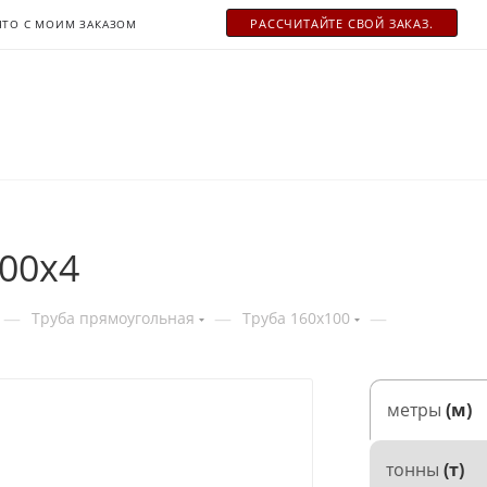
РАСCЧИТАЙТЕ СВОЙ ЗАКАЗ.
ЧТО С МОИМ ЗАКАЗОМ
00x4
—
—
—
Труба прямоугольная
Труба 160x100
метры
(м)
тонны
(т)