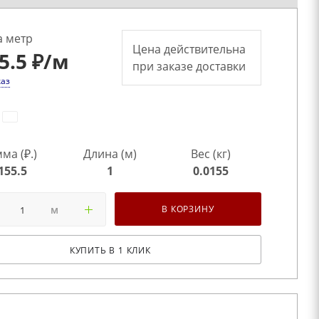
а метр
Цена действительна
5.5 ₽
/м
при заказе доставки
каз
ма (₽.)
Длина (м)
Вес (кг)
155.5
1
0.0155
м
В КОРЗИНУ
КУПИТЬ В 1 КЛИК