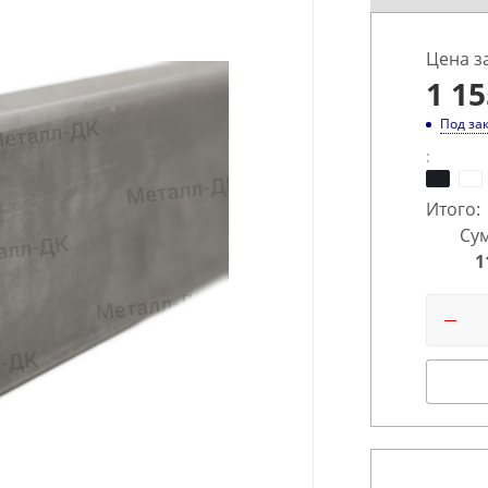
Цена з
1 15
Под за
:
Итого:
Сум
1