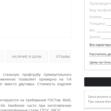
Производит
Вид профил
Размер
Толщина
Вес
Длина
Все характер
Рассчитать д
НАЛИЧИЕ И ЦЕНЫ
ОТЗЫВЫ
Цены на точк
 стальную профтрубу прямоугольного
именение позволяет примерно на 1/4
ат вместо двутавра. Стоимость изделия
Цена указана з
нтируются на требования ГОСТов: 8645,
При заказе бол
7-04. Наиболее часто при изготовлении
колегированные стали 17Г1С, 09Г2С.