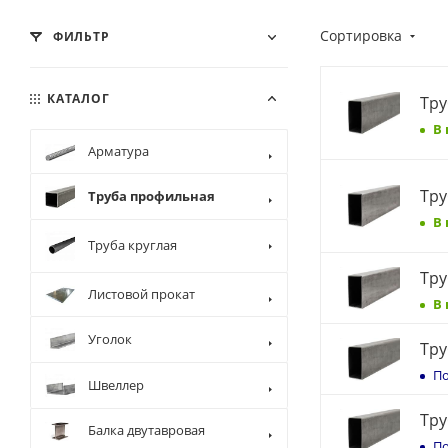
Сортировка
ФИЛЬТР
КАТАЛОГ
Тру
В
Арматура
Тру
Труба профильная
В
Труба круглая
Тру
Листовой прокат
В
Уголок
Тру
По
Швеллер
Тру
Балка двутавровая
По