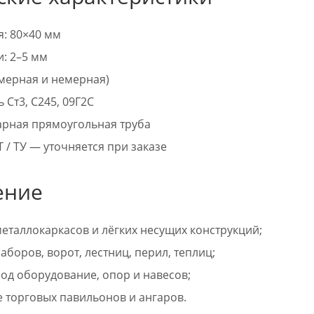
я: 80×40 мм
: 2–5 мм
(мерная и немерная)
 Ст3, С245, 09Г2С
арная прямоугольная труба
 / ТУ — уточняется при заказе
ение
еталлокаркасов и лёгких несущих конструкций;
аборов, ворот, лестниц, перил, теплиц;
од оборудование, опор и навесов;
е торговых павильонов и ангаров.