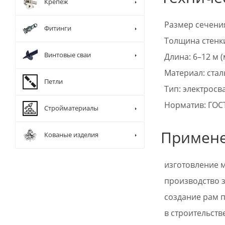
Крепеж
Размер сечени
Фитинги
Толщина стенки
Винтовые сваи
Длина: 6–12 м 
Материал: сталь
Петли
Тип: электросв
Норматив: ГОСТ
Стройматериалы
Примен
Кованые изделия
изготовление м
производство з
создание рам п
в строительств