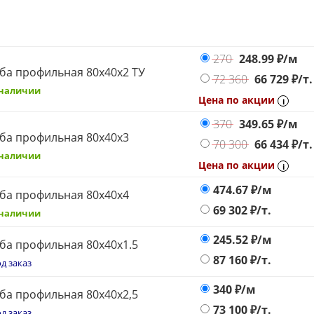
270
248.99
₽/м
ба профильная 80х40х2 ТУ
72 360
66 729
₽/т.
 наличии
Цена по акции
i
370
349.65
₽/м
ба профильная 80х40х3
70 300
66 434
₽/т.
 наличии
Цена по акции
i
474.67
₽/м
ба профильная 80х40х4
69 302
₽/т.
 наличии
245.52
₽/м
ба профильная 80х40х1.5
87 160
₽/т.
д заказ
340
₽/м
ба профильная 80х40х2,5
73 100
₽/т.
д заказ