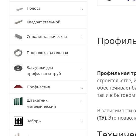
Полоса
Квадрат стальной
Сетка металлическая
Профиль
Проволока вязальная
Заглушки для
Профильная тр
профильных труб
строительстве,
Профнастил
обеспечивает б
так и в бытовом
Штакетник
металлический
В зависимости о
(ТУ)
. Это позво
Заборы
Техниче