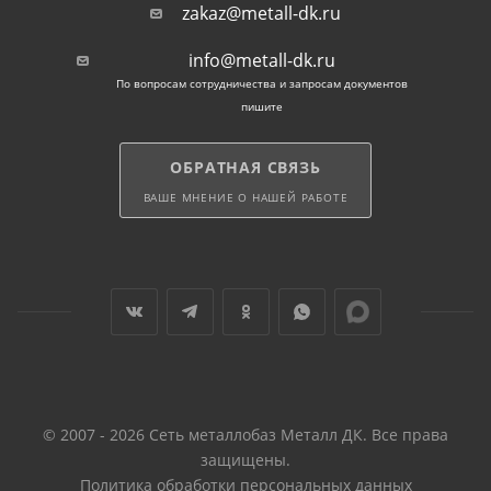
можно легко демонтировать и перенести на
zakaz@metall-dk.ru
другое место.
info@metall-dk.ru
По вопросам сотрудничества и запросам документов
Почему стоит выбрать
пишите
Металл ДК?
ОБРАТНАЯ СВЯЗЬ
ВАШЕ МНЕНИЕ О НАШЕЙ РАБОТЕ
В наличии сваи различной длины и толщины стенки,
а также оголовки и удлинители.
Предоставляем гарантию на товары и монтажные
работы.
Конкурентные цены на винтовые сваи 108 и услуги
по их установке.
© 2007 - 2026 Сеть металлобаз Металл ДК. Все права
Бесплатный расчет: специалисты помогут
защищены.
рассчитать необходимое количество свай для
Политика обработки персональных данных