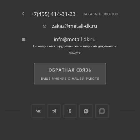
Надежность и прочность: Сантехнический
+7(495) 414-31-23
ЗАКАЗАТЬ ЗВОНОК
крепеж гарантирует, что ваша сантехника надежно
закреплена и не подвержена вибрациям или
zakaz@metall-dk.ru
деформации.
info@metall-dk.ru
Простота монтажа: Шпильки и хомуты
По вопросам сотрудничества и запросам документов
пишите
сантехнические легко монтируются, что упрощает
сантехнические работы и сокращает время
установки.
ОБРАТНАЯ СВЯЗЬ
ВАШЕ МНЕНИЕ О НАШЕЙ РАБОТЕ
Долгий срок эксплуатации: Правильно
установленный сантехнический крепеж служит
долгие годы, обеспечивая бесперебойное
функционирование ваших сантехнических систем.
Купить сантехнический
крепеж в Москве с