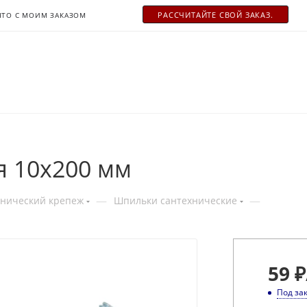
РАСCЧИТАЙТЕ СВОЙ ЗАКАЗ.
ЧТО С МОИМ ЗАКАЗОМ
я 10x200 мм
—
—
хнический крепеж
Шпильки сантехнические
59
₽
Под за