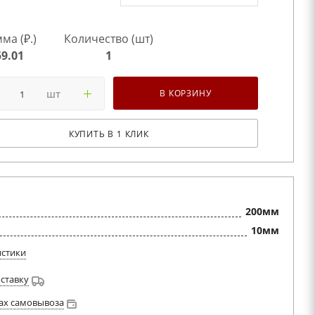
ма (₽.)
Количество (шт)
59.01
1
шт
В КОРЗИНУ
КУПИТЬ В 1 КЛИК
200мм
10мм
истики
оставку
ах самовывоза