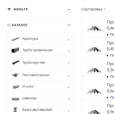
Сортировка
ФИЛЬТР
Пр
КАТАЛОГ
0,4
По
Арматура
Пр
0,4
Труба профильная
По
Труба круглая
Пр
0,5
Листовой прокат
По
Пр
Уголок
0,6
По
Швеллер
Пр
Балка двутавровая
0,9