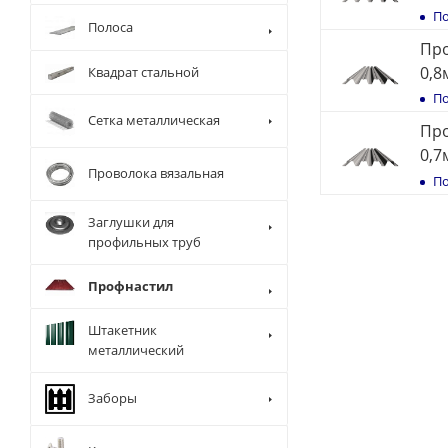
По
Полоса
Пр
0,8
Квадрат стальной
По
Сетка металлическая
Пр
0,7
Проволока вязальная
По
Заглушки для
профильных труб
Профнастил
Штакетник
металлический
Заборы