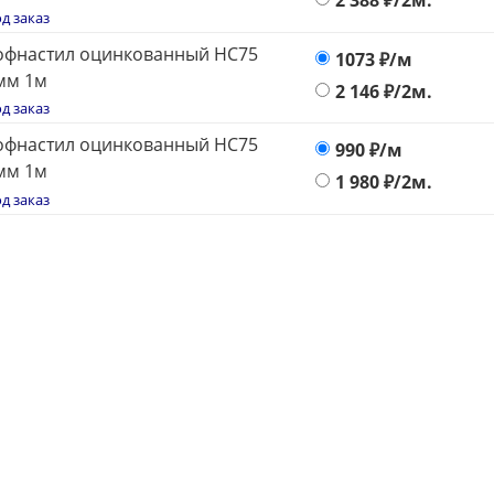
2 388
₽/2м.
д заказ
офнастил оцинкованный НС75
1073
₽/м
мм 1м
2 146
₽/2м.
д заказ
офнастил оцинкованный НС75
990
₽/м
мм 1м
1 980
₽/2м.
д заказ