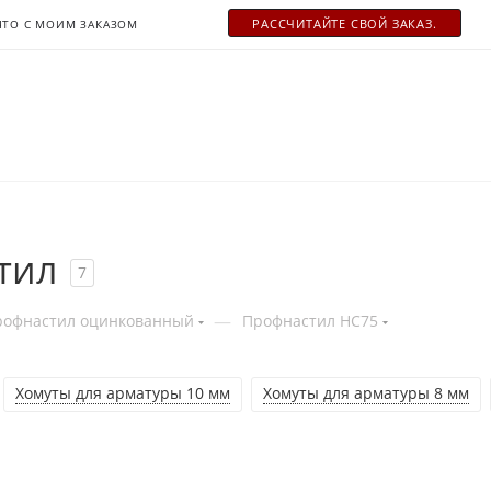
РАСCЧИТАЙТЕ СВОЙ ЗАКАЗ.
ЧТО С МОИМ ЗАКАЗОМ
тил
7
—
рофнастил оцинкованный
Профнастил НС75
Хомуты для арматуры 10 мм
Хомуты для арматуры 8 мм