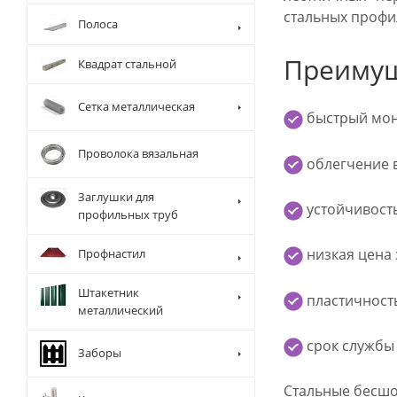
стальных профи
Полоса
Преимущ
Квадрат стальной
Сетка металлическая
быстрый мон
Проволока вязальная
облегчение в
Заглушки для
устойчивость
профильных труб
низкая цена 
Профнастил
Штакетник
пластичност
металлический
срок службы 
Заборы
Стальные бесшо