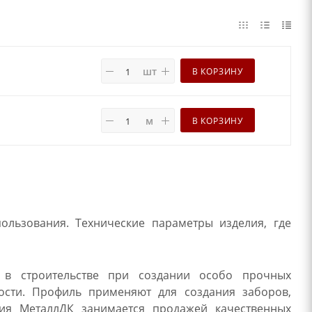
шт
В КОРЗИНУ
м
В КОРЗИНУ
льзования. Технические параметры изделия, где
я в строительстве при создании особо прочных
ости. Профиль применяют для создания заборов,
ия МеталлДК занимается продажей качественных