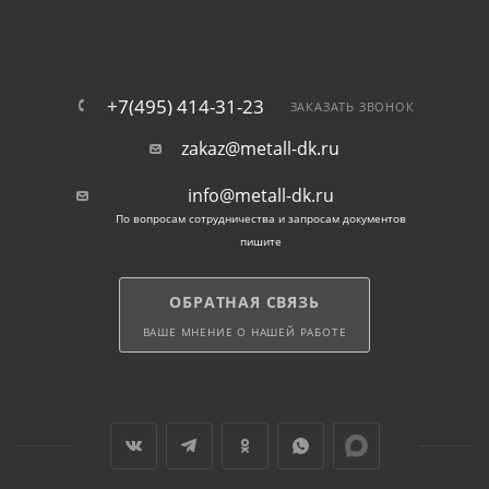
процесс установки.
Прессшайба для увеличения надежности:
Наличие прессшайбы на саморезах позволяет
+7(495) 414-31-23
ЗАКАЗАТЬ ЗВОНОК
равномерно распределять нагрузку и защищает
поверхность от повреждений.
zakaz@metall-dk.ru
info@metall-dk.ru
Отличие саморезов по
По вопросам сотрудничества и запросам документов
металлу от других видов
пишите
саморезов:
ОБРАТНАЯ СВЯЗЬ
ВАШЕ МНЕНИЕ О НАШЕЙ РАБОТЕ
Основное отличие саморезов по металлу
заключается в их специальной конструкции. Сверло
и прессшайба делают их идеальным выбором для
работы с металлическими поверхностями. Они
обеспечивают надежное крепление и
предотвращают смещение или деформацию