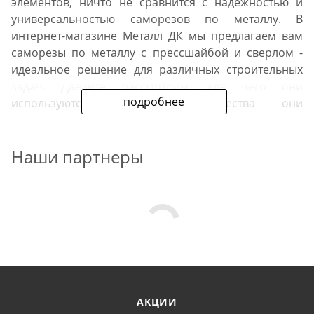
элементов, ничто не сравнится с надежностью и
универсальностью саморезов по металлу. В
интернет-магазине Металл ДК мы предлагаем вам
саморезы по металлу с прессшайбой и сверлом -
идеальное решение для различных строительных
задач. Давайте рассмотрим, для чего они
подробнее
используются, какие преимущества они
предоставляют и в чем заключается их отличие от
других видов саморезов.
Наши партнеры
Для чего используются
саморезы по металлу?
Саморезы по металлу являются незаменимым
крепежом при работе с металлическими
конструкциями. Они применяются для соединения
металлических элементов, монтажа металлических
АКЦИИ
листов, а также при креплении к металлу других