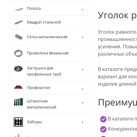
Полоса
Уголок 
Квадрат стальной
Уголок равнопо
Сетка металлическая
промышленности
усиления. Повы
Проволока вязальная
различных объе
Заглушки для
В каталоге пре
профильных труб
вариант для кон
изделие длиной 
Профнастил
Преимущ
Штакетник
металлический
В каталоге 
Заборы
Конкурентны