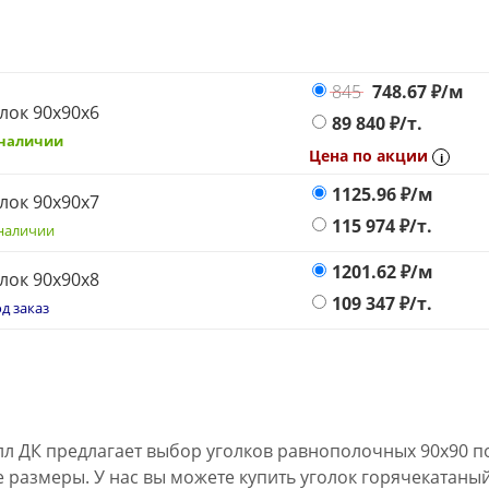
845
748.67
₽/м
лок 90х90х6
89 840
₽/т.
 наличии
Цена по акции
i
1125.96
₽/м
лок 90х90х7
115 974
₽/т.
наличии
1201.62
₽/м
лок 90х90х8
109 347
₽/т.
д заказ
л ДК предлагает выбор уголков равнополочных 90х90 п
е размеры. У нас вы можете купить уголок горячекатаны