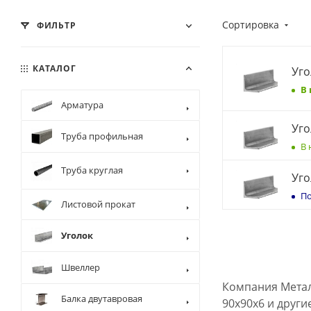
Сортировка
ФИЛЬТР
КАТАЛОГ
Уго
В
Арматура
Уго
Труба профильная
В 
Труба круглая
Уго
По
Листовой прокат
Уголок
Швеллер
Компания Метал
Балка двутавровая
90х90х6 и други