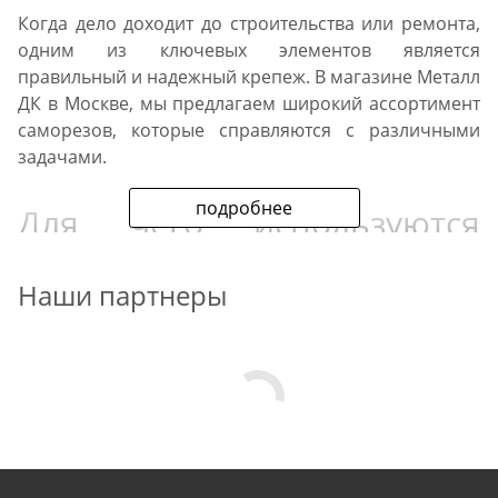
Когда дело доходит до строительства или ремонта,
одним из ключевых элементов является
правильный и надежный крепеж. В магазине Металл
ДК в Москве, мы предлагаем широкий ассортимент
саморезов, которые справляются с различными
задачами.
подробнее
Для чего используются
саморезы?
Наши партнеры
Саморезы - это винты с резьбой на шлицах, которые
могут использоваться для крепления материалов к
деревянным, металлическим и пластиковым
поверхностям. Они идеально подходят для:
Строительства и ремонта: Саморезы широко
используются для крепления рам, облицовки,