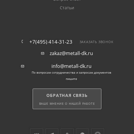
Надежное крепление: Благодаря резьбе и форме
Статьи
саморезов, они обеспечивают прочное и надежное
крепление.
Разнообразие: Саморезы доступны в разных
+7(495) 414-31-23
ЗАКАЗАТЬ ЗВОНОК
размерах и типах, что позволяет выбрать
подходящий вариант для конкретной задачи.
zakaz@metall-dk.ru
info@metall-dk.ru
Удобство: Некоторые саморезы комплектуются
прессшайбами, что обеспечивает дополнительную
По вопросам сотрудничества и запросам документов
пишите
герметичность.
Доставка и самовывоз
ОБРАТНАЯ СВЯЗЬ
ВАШЕ МНЕНИЕ О НАШЕЙ РАБОТЕ
Мы ценим ваше время и удобство, поэтому
предлагаем удобные способы получения крепежа:
доставку или самовывоз с наших металлобаз по