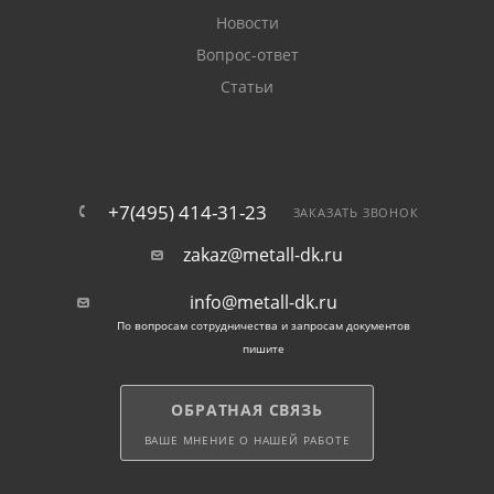
Новости
Цена за килограмм: Мы предлагаем
Вопрос-ответ
конкурентоспособные цены на строительные
гвозди, рассчитанные за килограмм. Это делает наш
Статьи
крепеж доступным для всех.
Доставка и самовывоз
+7(495) 414-31-23
ЗАКАЗАТЬ ЗВОНОК
Мы делаем покупку строительного крепежа еще
zakaz@metall-dk.ru
более удобной для вас. В магазине Металл ДК вы
можете выбрать удобный способ получения товара:
info@metall-dk.ru
доставку или самовывоз с наших металлобаз. Наши
По вопросам сотрудничества и запросам документов
металлобазы расположены по всему периметру
пишите
Москвы, на основных строительных рынках города.
ОБРАТНАЯ СВЯЗЬ
Заказать строительные
ВАШЕ МНЕНИЕ О НАШЕЙ РАБОТЕ
гвозди в москве