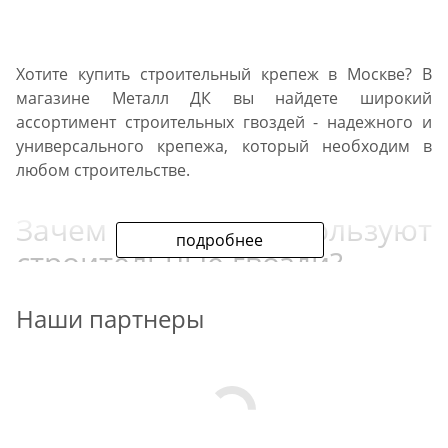
Хотите купить строительный крепеж в Москве? В
магазине Металл ДК вы найдете широкий
ассортимент строительных гвоздей - надежного и
универсального крепежа, который необходим в
любом строительстве.
Зачем используют
подробнее
строительные гвозди?
Наши партнеры
Строительные гвозди - это важный элемент любого
строительного и ремонтного проекта. Они
используются для соединения различных
строительных материалов и конструкций. Гвозди
позволяют надежно крепить элементы, обеспечивая
прочность и долговечность ваших строений.