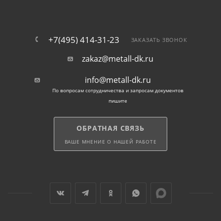
+7(495) 414-31-23
ЗАКАЗАТЬ ЗВОНОК
Особенности продукции
zakaz@metall-dk.ru
info@metall-dk.ru
Одно из важных преимуществ материала — малый
По вопросам сотрудничества и запросам документов
вес, позволяющий без труда проводить погрузо-
пишите
разгрузочные и кладочные работы. Другие плюсы
продукции в продаже:
ОБРАТНАЯ СВЯЗЬ
ВАШЕ МНЕНИЕ О НАШЕЙ РАБОТЕ
неограниченный срок службы;
экологическая безопасность;
огнеупорные качества.
По цене пенобетонные блоки, которые вы можете