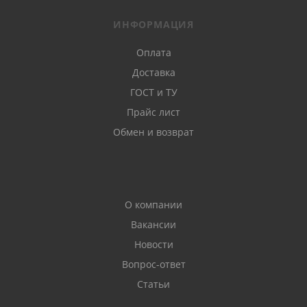
От D700 и
Конструкционные
D800-D10
выше
ИНФОРМАЦИЯ
Оплата
Доставка
ГОСТ и ТУ
Прайс лист
Обмен и возврат
Конструкционно-
Не выше
D500-D90
теплоизоляционные
D700
О компании
Вакансии
Новости
Вопрос-ответ
Не выше
Статьи
Теплоизоляционные
D200-D50
D400