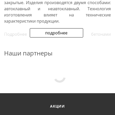
закрытые. Изделия производятся двумя способами:
автоклавный и неавтоклавный. Технология
изготовления влияет на технические
характеристики продукции.
подробнее
Подробнее о разнице между бетонами
автоклавного (ГОСТ 31359-2007 (тех. условия 31360-
2007)) и неавтоклавного твердения (ГОСТ 25485-
Наши партнеры
2019) позволит узнать наша таблица.
Категории
Плотность
материалов
(автоклавный
(неавтокл
бетон)
бетон)
АКЦИИ