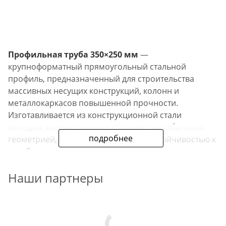
Профильная труба 350×250 мм
—
крупноформатный прямоугольный стальной
профиль, предназначенный для строительства
массивных несущих конструкций, колонн и
металлокаркасов повышенной прочности.
Изготавливается из конструкционной стали
методом электросварки и отличается стабильной
подробнее
геометрией, высокой жёсткостью и устойчивостью к
изгибу.
Наши партнеры
В зависимости от производителя, труба может
выпускаться как по
ГОСТ 30245-2003
, так и по
Техническим условиям (ТУ)
. Оба варианта
соответствуют требованиям по прочности и
долговечности, а выбор стандарта позволяет