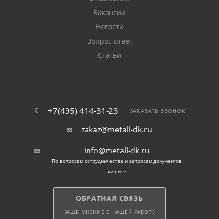
Вакансии
строительство промышленных зданий, ангаров,
Новости
складов и цехов;
Вопрос-ответ
изготовление колонн, ферм, несущих рам и опор;
Статьи
возведение перекрытий, мостовых конструкций и
навесов;
усиление металлоконструкций и фундаментов.
+7(495) 414-31-23
ЗАКАЗАТЬ ЗВОНОК
Преимущества
zakaz@metall-dk.ru
высокая прочность и устойчивость к изгибающим
info@metall-dk.ru
нагрузкам;
По вопросам сотрудничества и запросам документов
пишите
возможность поставки по ГОСТ или ТУ — под
разные технические требования;
ОБРАТНАЯ СВЯЗЬ
точная геометрия, удобная в монтаже и сварке;
ВАШЕ МНЕНИЕ О НАШЕЙ РАБОТЕ