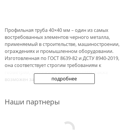
Профильная труба 40×40 мм – один из самых
востребованных элементов черного металла,
применяемый в строительстве, машиностроении,
ограждениях и промышленном оборудовании.
Изготовленная по ГОСТ 8639‑82 и ДСТУ 8940‑2019,
она соответствует строгим требованиям к
геометрии, прочности и отклонениям. Также
подробнее
возможен заказ продукции с нужными
параметрами.
Наши партнеры
Основные характеристики
и преимущества
Толщина стенки: 1,5–4 мм — оптимальный баланс