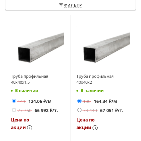
ФИЛЬТР
Труба профильная
Труба профильная
40х40х1,5
40х40х2
В наличии
В наличии
144
124.06
₽/м
180
164.34
₽/м
77 760
66 992
₽/т.
73 440
67 051
₽/т.
Цена по
Цена по
акции
акции
i
i