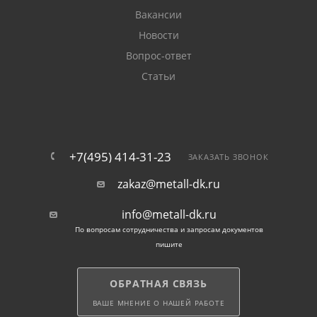
Вакансии
Сельское строительство. Заборы, теплицы,
Новости
ворота. Вместе с профнастилом и арматурой
Вопрос-ответ
формирует прочные конструкции.
Статьи
Авто- и интерьер. Подходит для мебели, рам
транспорта, декора. Можно быстро добавить в
корзину, объемы — от метра до тонны.
+7(495) 414-31-23
ЗАКАЗАТЬ ЗВОНОК
Компания Металл ДК — надежный партнер:
zakaz@metall-dk.ru
Ассортимент: трубы 40×40 (s=1,5–4 мм), вся
info@metall-dk.ru
продукция от проверенных компаний.
По вопросам сотрудничества и запросам документов
пишите
ГОСТ, ДСТУ, сертификаты.
70 % в наличии на 18 складах — быстрая доставка.
ОБРАТНАЯ СВЯЗЬ
Круглосуточная отгрузка, контроль веса,
ВАШЕ МНЕНИЕ О НАШЕЙ РАБОТЕ
сопровождение.