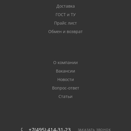
Доставка
Преимущество нашего предложения — крепеж от
ГОСТ и ТУ
проверенных производителей. Ассортимент
Прайс лист
отличается низким процентом брака. Размеры
Обмен и возврат
шляпок стандартные. Детали быстро закручиваются
шуруповертом. При заказе метизов на сайте мы
оперативно доставляем их по Москве.
О компании
Вакансии
Новости
Вопрос-ответ
Статьи
+7(495) 414-31-23
ЗАКАЗАТЬ ЗВОНОК