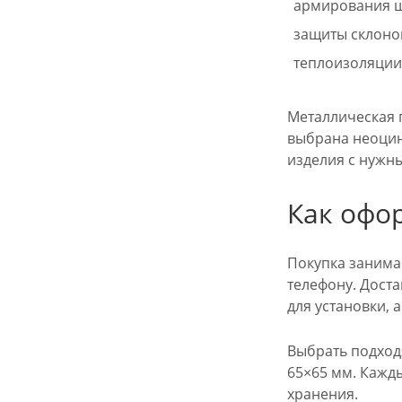
армирования шт
защиты склонов
теплоизоляции
Металлическая п
выбрана неоцин
изделия с нужн
Как офо
Покупка занима
телефону. Доста
для установки,
Выбрать подход
65×65 мм. Кажды
хранения.