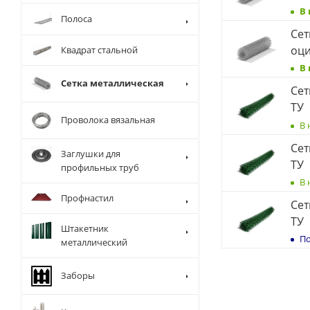
В
Полоса
Сет
оци
Квадрат стальной
В
Сетка металлическая
Сет
ТУ
Проволока вязальная
В 
Сет
Заглушки для
ТУ
профильных труб
В 
Профнастил
Сет
ТУ
Штакетник
По
металлический
Заборы