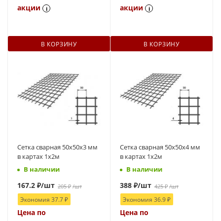
акции
акции
i
i
В КОРЗИНУ
В КОРЗИНУ
Сетка сварная 50х50х3 мм
Сетка сварная 50х50х4 мм
в картах 1х2м
в картах 1х2м
В наличии
В наличии
167.2
₽
/шт
388
₽
/шт
205
₽
/шт
425
₽
/шт
Экономия
37.7
₽
Экономия
36.9
₽
Цена по
Цена по