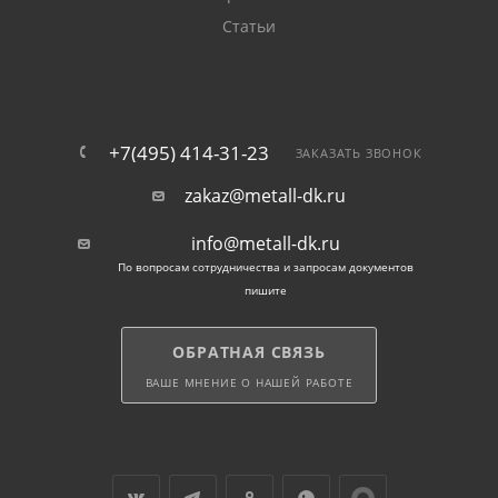
конструкций;
Статьи
изготовление технологического оборудования и
машинных узлов;
укрепление перекрытий, колонн и несущих
+7(495) 414-31-23
ЗАКАЗАТЬ ЗВОНОК
элементов;
zakaz@metall-dk.ru
создание хозяйственных построек, складов,
info@metall-dk.ru
ангаров.
По вопросам сотрудничества и запросам документов
пишите
Подойдет для частного, коммерческого и
промышленного применения.
ОБРАТНАЯ СВЯЗЬ
Преимущества
ВАШЕ МНЕНИЕ О НАШЕЙ РАБОТЕ
использования
Выбирая равнополочный уголок, клиенты получают