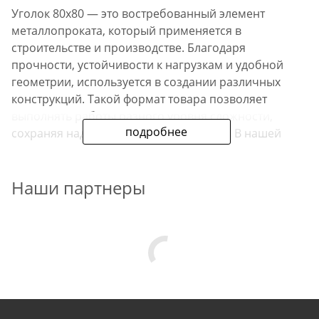
Уголок 80х80 — это востребованный элемент
металлопроката, который применяется в
строительстве и производстве. Благодаря
прочности, устойчивости к нагрузкам и удобной
геометрии, используется в создании различных
конструкций. Такой формат товара позволяет
выполнять работы разного уровня сложности,
подробнее
сохраняя надежность и долговечность. В нашей
компании можно купить материалы в нужном
размере, уточнить характеристики и оформить заказ
Наши партнеры
с доставкой или самовывозом.
Технические данные
Уголок 80х80 производится из стали методом
горячекатаного проката. Такой способ
производства гарантирует соответствие нормам
ГОСТ и обеспечивает прочность изделия. В