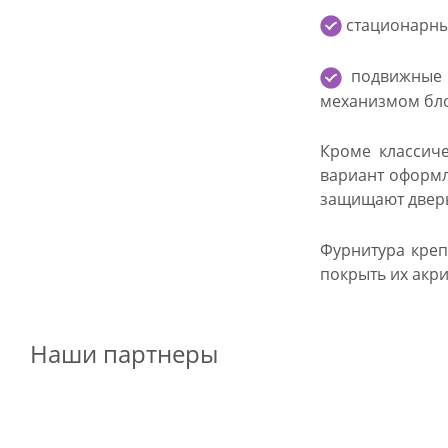
стационарные
подвижные —
механизмом бло
Кроме классиче
вариант оформл
защищают дверь
Фурнитура креп
покрыть их акр
Наши партнеры