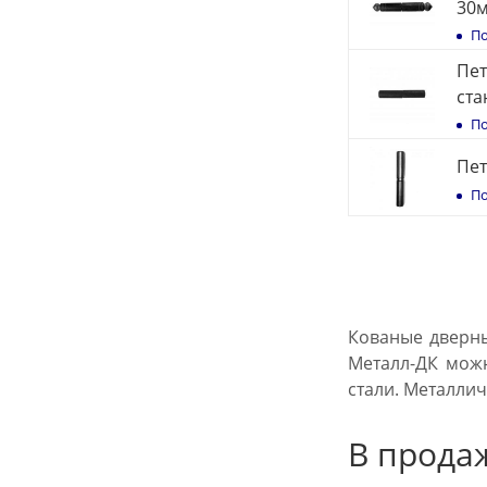
30
По
Пет
ста
По
Пет
По
Кованые дверны
Металл-ДК можн
стали. Металлич
В продаж