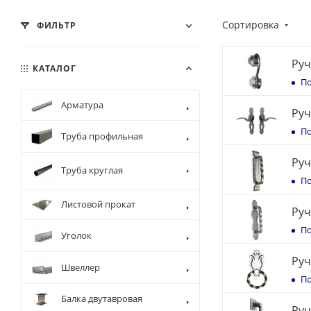
Сортировка
ФИЛЬТР
Руч
КАТАЛОГ
По
Арматура
Руч
По
Труба профильная
Руч
Труба круглая
По
Листовой прокат
Руч
По
Уголок
Руч
Швеллер
По
Балка двутавровая
Руч