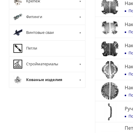
Крепеж
Нак
По
Фитинги
Нак
По
Винтовые сваи
Нак
Петли
По
Стройматериалы
Нак
По
Кованые изделия
Нак
По
Руч
По
Пет