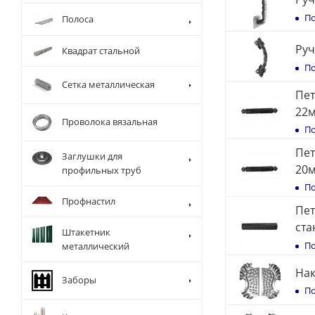
По
Полоса
Руч
Квадрат стальной
По
Сетка металлическая
Пет
22
Проволока вязальная
По
Пет
Заглушки для
20
профильных труб
По
Профнастил
Пет
ста
Штакетник
По
металлический
Нак
Заборы
По