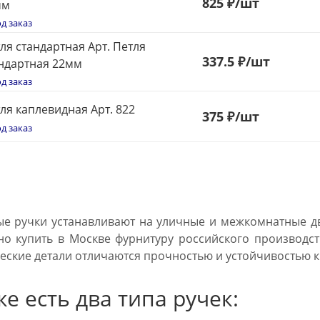
825
₽
/шт
мм
д заказ
ля стандартная Арт. Петля
337.5 ₽
/шт
ндартная 22мм
д заказ
ля каплевидная Арт. 822
375
₽
/шт
д заказ
е ручки устанавливают на уличные и межкомнатные двер
о купить в Москве фурнитуру российского производст
еские детали отличаются прочностью и устойчивостью к
е есть два типа ручек: