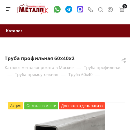
0
Каталог
Труба профильная 60х40х2
—
Каталог металлопроката в Москве
Труба профильная
—
—
—
Труба прямоугольная
Труба 60x40
Акция
Оплата на месте
Доставка в день заказа