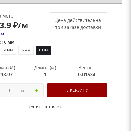
а метр
Цена действительна
3.9 ₽
/м
при заказе доставки
каз
а:
6 мм
4 мм
5 мм
6 мм
ма (₽.)
Длина (м)
Вес (кг)
293.97
1
0.01534
м
В КОРЗИНУ
КУПИТЬ В 1 КЛИК