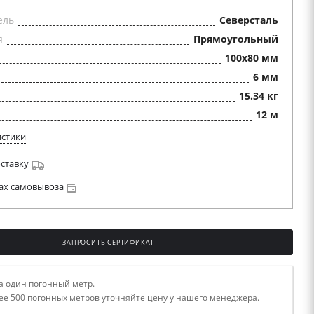
ель
Северсталь
я
Прямоугольный
100x80 мм
6 мм
15.34 кг
12 м
истики
оставку
ах самовывоза
ЗАПРОСИТЬ СЕРТИФИКАТ
а один погонный метр.
ее 500 погонных метров уточняйте цену у нашего менеджера.