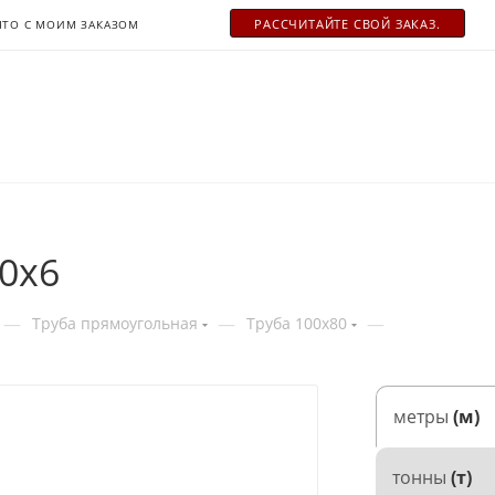
РАСCЧИТАЙТЕ СВОЙ ЗАКАЗ.
ЧТО С МОИМ ЗАКАЗОМ
0х6
—
—
—
Труба прямоугольная
Труба 100x80
метры
(м)
тонны
(т)