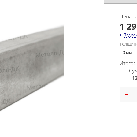
Цена з
1 29
Под за
Толщин
3 мм
Итого:
Сум
1