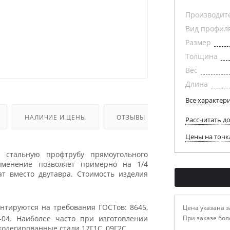
Производит
Вид профил
Размер
Толщина
Вес
Длина
Все характер
НАЛИЧИЕ И ЦЕНЫ
ОТЗЫВЫ
Рассчитать д
Цены на точк
 стальную профтрубу прямоугольного
именение позволяет примерно на 1/4
ат вместо двутавра. Стоимость изделия
нтируются на требования ГОСТов: 8645,
Цена указана з
При заказе бол
7-04. Наиболее часто при изготовлении
колегированные стали 17Г1С, 09Г2С.