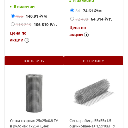
В наличии
В наличии
84
74.61
₽/м
156
140.91
₽/м
72 408
64 314
₽/т.
118 248
106 810
₽/т.
Цена по
Цена по
акции
i
акции
i
В КОРЗИНУ
В КОРЗИНУ
Сетка сварная 25х25х0,8 ТУ
Сетка рабица 55х55х1,5
в рулонах 1x25м цинк
оцинкованная 1,5х10м ТУ