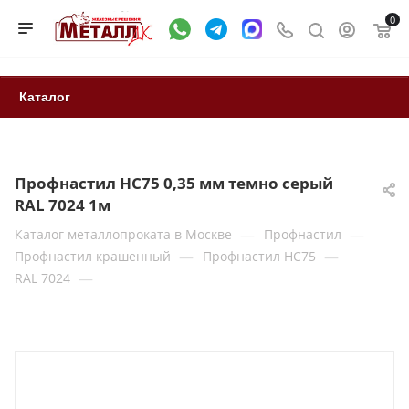
0
Каталог
Профнастил НС75 0,35 мм темно серый
RAL 7024 1м
—
—
Каталог металлопроката в Москве
Профнастил
—
—
Профнастил крашенный
Профнастил НС75
—
RAL 7024