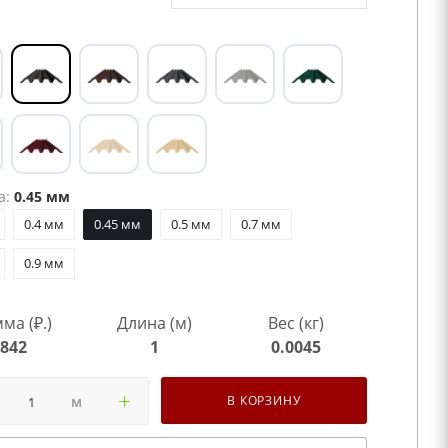
а:
0.45 мм
0.4 мм
0.45 мм
0.5 мм
0.7 мм
0.9 мм
ма (₽.)
Длина (м)
Вес (кг)
842
1
0.0045
м
В КОРЗИНУ