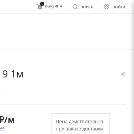
0
КОРЗИНА
ПОИСК
ВОЙТИ
19 1м
—
₽
/м
Цена действительна
каз
при заказе доставки