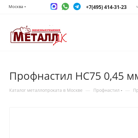
+7(495) 414-31-23
Москва
Профнастил НС75 0,45 м
—
—
Каталог металлопроката в Москве
Профнастил
П