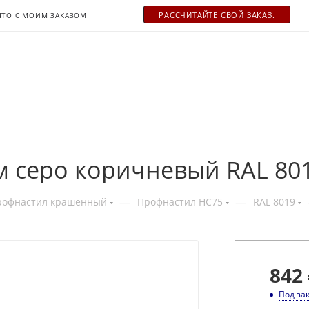
РАСCЧИТАЙТЕ СВОЙ ЗАКАЗ.
ЧТО С МОИМ ЗАКАЗОМ
м серо коричневый RAL 80
—
—
рофнастил крашенный
Профнастил НС75
RAL 8019
842
Под за