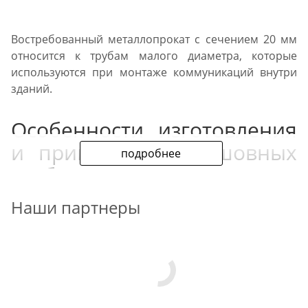
Востребованный металлопрокат с сечением 20 мм
относится к трубам малого диаметра, которые
используются при монтаже коммуникаций внутри
зданий.
Особенности изготовления
и применения бесшовных
подробнее
труб
Наши партнеры
Ассортимент выпускается по ГОСТ 8733-74. При
производстве металлоизделий используется
технология холодной деформации. Готовая
продукция имеет монолитную цилиндрическую
форму. Подобные металлоизделия без шва
используются в коммуникациях с высокими