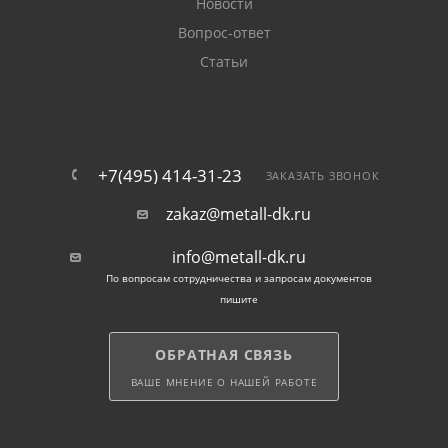
Новости
Вопрос-ответ
При желании вы можете купить в Москве трубу
Статьи
круглую бесшовную х/д 20мм любой длины. По
запросу клиентов мы выполняем резку изделий.
При этом обе части проката передаются заказчику.
+7(495) 414-31-23
ЗАКАЗАТЬ ЗВОНОК
zakaz@metall-dk.ru
info@metall-dk.ru
По вопросам сотрудничества и запросам документов
пишите
ОБРАТНАЯ СВЯЗЬ
ВАШЕ МНЕНИЕ О НАШЕЙ РАБОТЕ