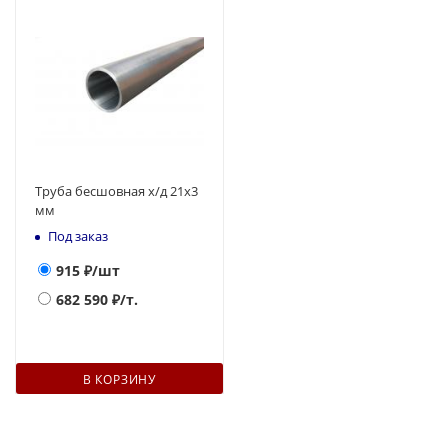
Труба бесшовная х/д 21х3
мм
Под заказ
915
₽/шт
682 590
₽/т.
В КОРЗИНУ