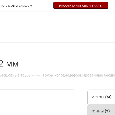
РАСCЧИТАЙТЕ СВОЙ ЗАКАЗ.
ЧТО С МОИМ ЗАКАЗОМ
х2 мм
—
Бесшовные трубы
Трубы холоднодеформированные бесш
метры
(м)
тонны
(т)