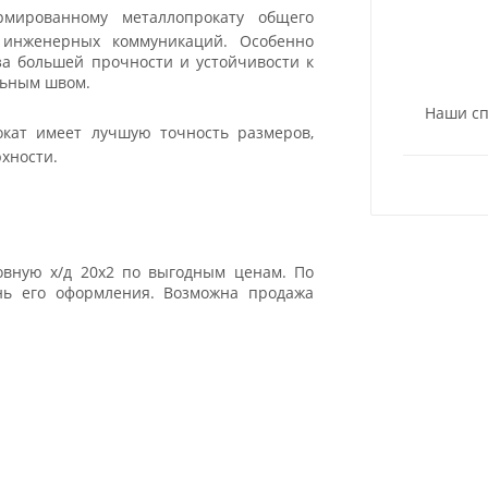
мированному металлопрокату общего
 инженерных коммуникаций. Особенно
-за большей прочности и устойчивости к
льным швом.
Наши сп
кат имеет лучшую точность размеров,
хности.
овную х/д 20х2 по выгодным ценам. По
нь его оформления. Возможна продажа