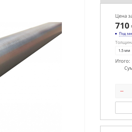
Цена з
710
Под за
Толщин
1.5 мм
Итого:
Сум