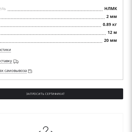
ель
НЛМК
2 мм
0.89 кг
12 м
20 мм
истики
оставку
ах самовывоза
ЗАПРОСИТЬ СЕРТИФИКАТ