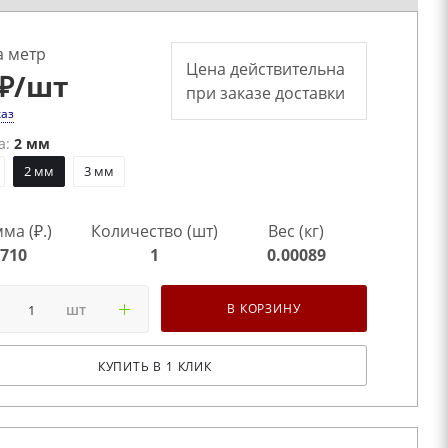
а метр
Цена действительна
₽
/шт
при заказе доставки
каз
а:
2 мм
2 мм
3 мм
ма (₽.)
Количество (шт)
Вес (кг)
710
1
0.00089
шт
В КОРЗИНУ
КУПИТЬ В 1 КЛИК