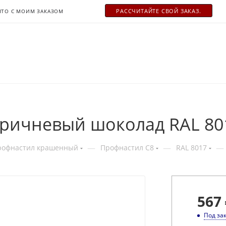
РАСCЧИТАЙТЕ СВОЙ ЗАКАЗ.
ЧТО С МОИМ ЗАКАЗОМ
оричневый шоколад RAL 80
—
—
—
рофнастил крашенный
Профнастил С8
RAL 8017
567
Под за