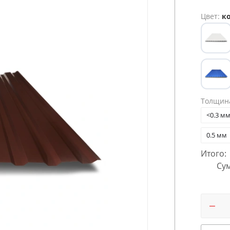
Цвет:
ко
Толщин
<0.3 м
0.5 мм
Итого:
Сум