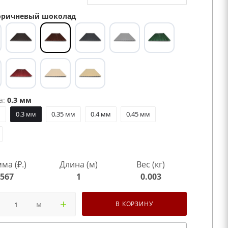
ричневый шоколад
а:
0.3 мм
м
0.3 мм
0.35 мм
0.4 мм
0.45 мм
ма (₽.)
Длина (м)
Вес (кг)
567
1
0.003
м
В КОРЗИНУ