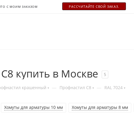
РАСCЧИТАЙТЕ СВОЙ ЗАКАЗ.
ЧТО С МОИМ ЗАКАЗОМ
С8 купить в Москве
5
—
—
рофнастил крашенный
Профнастил С8
RAL 7024
Хомуты для арматуры 10 мм
Хомуты для арматуры 8 мм