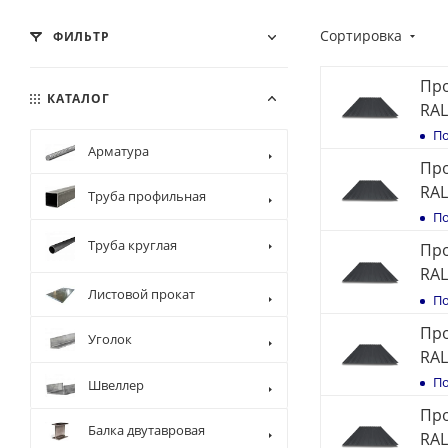
Сортировка
ФИЛЬТР
Про
КАТАЛОГ
RAL
По
Арматура
Про
RAL
Труба профильная
По
Труба круглая
Про
RAL
Листовой прокат
По
Про
Уголок
RAL
По
Швеллер
Про
Балка двутавровая
RAL