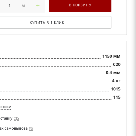
м
В КОРЗИНУ
КУПИТЬ В 1 КЛИК
1150 мм
C20
0.4 мм
4 кг
1015
115
истики
оставку
ах самовывоза