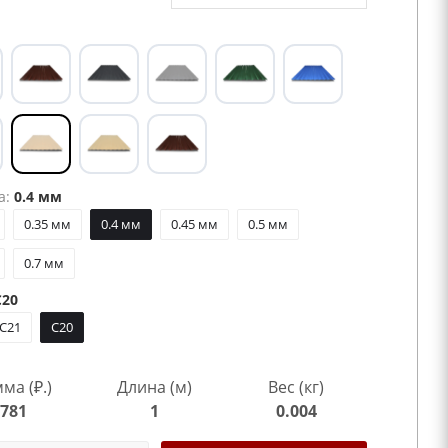
а:
0.4 мм
0.35 мм
0.4 мм
0.45 мм
0.5 мм
0.7 мм
20
C21
C20
ма (₽.)
Длина (м)
Вес (кг)
781
1
0.004