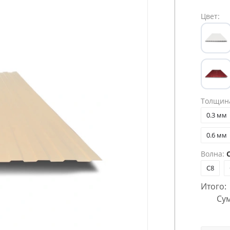
Цвет:
Толщин
0.3 мм
0.6 мм
Волна:
C
C8
Итого:
Сум