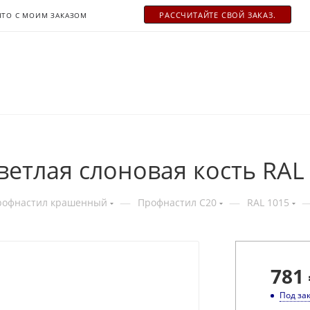
РАСCЧИТАЙТЕ СВОЙ ЗАКАЗ.
ЧТО С МОИМ ЗАКАЗОМ
ветлая слоновая кость RAL
—
—
рофнастил крашенный
Профнастил С20
RAL 1015
781
Под за