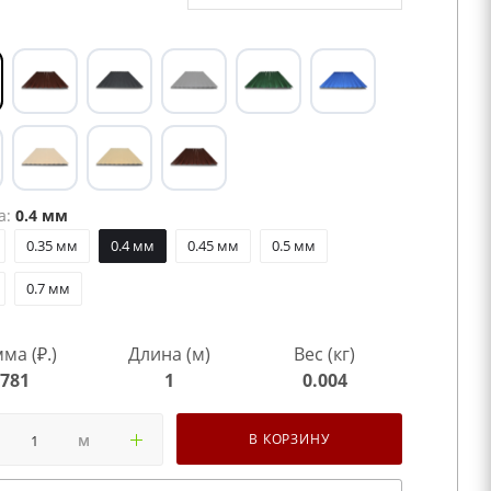
а:
0.4 мм
0.35 мм
0.4 мм
0.45 мм
0.5 мм
0.7 мм
ма (₽.)
Длина (м)
Вес (кг)
781
1
0.004
м
В КОРЗИНУ