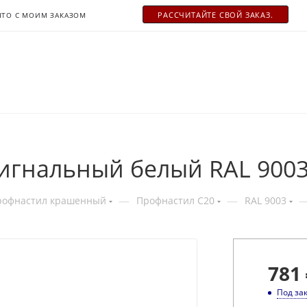
РАСCЧИТАЙТЕ СВОЙ ЗАКАЗ.
ЧТО С МОИМ ЗАКАЗОМ
сигнальный белый RAL 900
—
—
рофнастил крашенный
Профнастил С20
RAL 9003
781
Под за