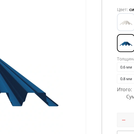
Цвет:
си
Толщин
0.6 мм
0.8 мм
Итого:
Сум