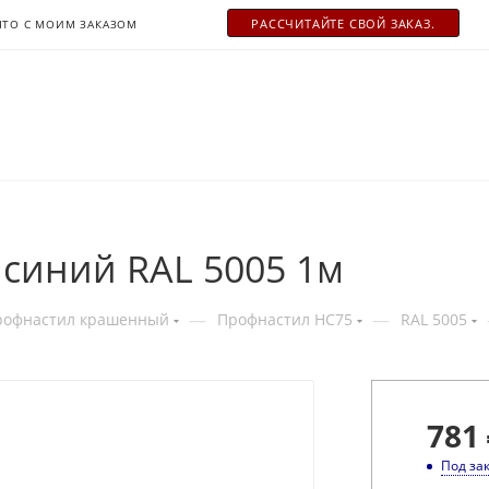
РАСCЧИТАЙТЕ СВОЙ ЗАКАЗ.
ЧТО С МОИМ ЗАКАЗОМ
 синий RAL 5005 1м
—
—
рофнастил крашенный
Профнастил НС75
RAL 5005
781
Под за