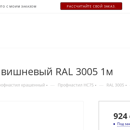
РАСCЧИТАЙТЕ СВОЙ ЗАКАЗ.
ЧТО С МОИМ ЗАКАЗОМ
 вишневый RAL 3005 1м
—
—
рофнастил крашенный
Профнастил НС75
RAL 3005
924
Под за