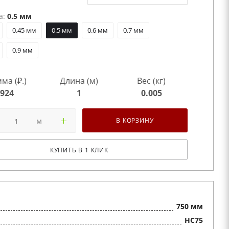
а:
0.5 мм
0.45 мм
0.5 мм
0.6 мм
0.7 мм
0.9 мм
ма (₽.)
Длина (м)
Вес (кг)
924
1
0.005
м
В КОРЗИНУ
КУПИТЬ В 1 КЛИК
750 мм
HC75