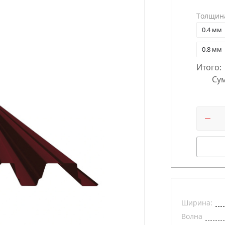
Толщин
0.4 мм
0.8 мм
Итого:
Сум
Ширина:
Волна