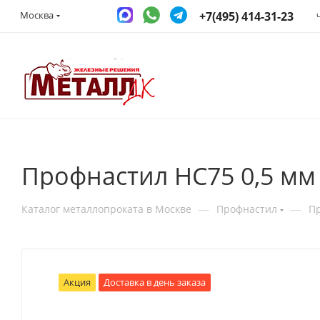
+7(495) 414-31-23
Москва
Профнастил НС75 0,5 мм
—
—
Каталог металлопроката в Москве
Профнастил
П
Акция
Доставка в день заказа