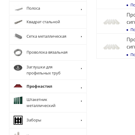
По
Полоса
Про
сиг
Квадрат стальной
По
Сетка металлическая
Проф
сиг
Проволока вязальная
По
Заглушки для
профильных труб
Профнастил
Штакетник
металлический
Заборы