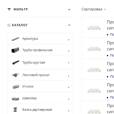
Сортировка
ФИЛЬТР
Про
КАТАЛОГ
сиг
По
Арматура
Про
сиг
Труба профильная
По
Труба круглая
Про
сиг
Листовой прокат
По
Про
Уголок
сиг
По
Швеллер
Про
Балка двутавровая
сиг