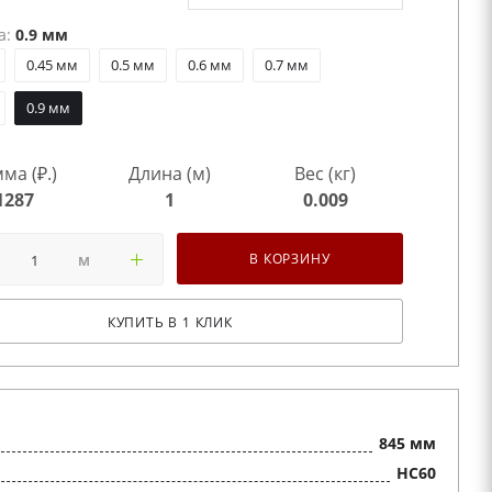
а:
0.9 мм
0.45 мм
0.5 мм
0.6 мм
0.7 мм
0.9 мм
ма (₽.)
Длина (м)
Вес (кг)
1287
1
0.009
м
В КОРЗИНУ
КУПИТЬ В 1 КЛИК
845 мм
HС60