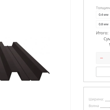
Толщин
0.4 мм
0.8 мм
Итого:
Сум
Ширина:
Волна