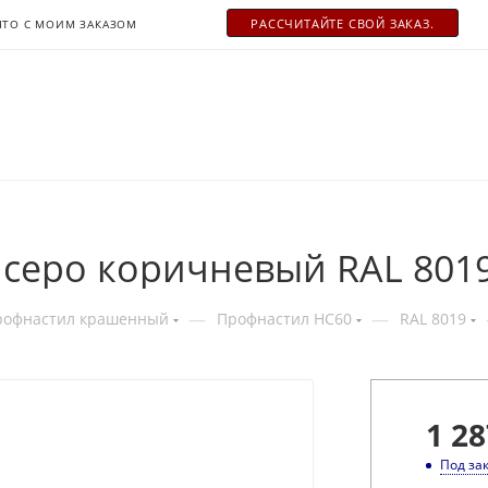
РАСCЧИТАЙТЕ СВОЙ ЗАКАЗ.
ЧТО С МОИМ ЗАКАЗОМ
 серо коричневый RAL 801
—
—
рофнастил крашенный
Профнастил НС60
RAL 8019
1 28
Под за