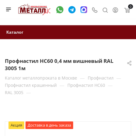
0
Каталог
Профнастил НС60 0,4 мм вишневый RAL
3005 1м
—
—
Каталог металлопроката в Москве
Профнастил
—
—
Профнастил крашенный
Профнастил НС60
—
RAL 3005
Акция
Доставка в день заказа