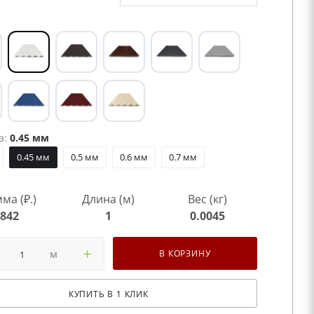
а:
0.45 мм
0.45 мм
0.5 мм
0.6 мм
0.7 мм
ма (₽.)
Длина (м)
Вес (кг)
842
1
0.0045
м
В КОРЗИНУ
КУПИТЬ В 1 КЛИК