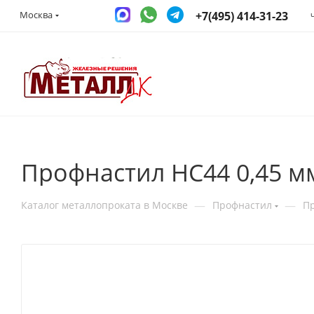
+7(495) 414-31-23
Москва
Профнастил НС44 0,45 м
—
—
Каталог металлопроката в Москве
Профнастил
П