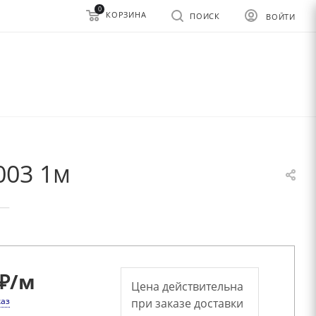
0
КОРЗИНА
ПОИСК
ВОЙТИ
003 1м
—
₽
/м
Цена действительна
каз
при заказе доставки