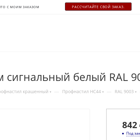
РАСCЧИТАЙТЕ СВОЙ ЗАКАЗ.
ЧТО С МОИМ ЗАКАЗОМ
м сигнальный белый RAL 9
—
—
рофнастил крашенный
Профнастил НС44
RAL 9003
842
Под за