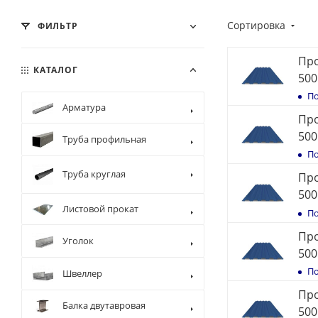
Сортировка
ФИЛЬТР
Про
КАТАЛОГ
500
По
Арматура
Про
500
Труба профильная
По
Труба круглая
Про
500
Листовой прокат
По
Про
Уголок
500
По
Швеллер
Про
Балка двутавровая
500