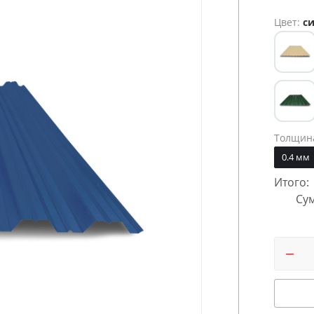
Цвет:
си
Толщин
0.4 мм
Итого:
Сум