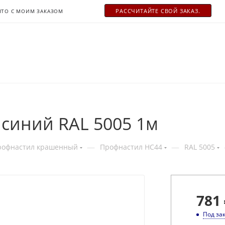
РАСCЧИТАЙТЕ СВОЙ ЗАКАЗ.
ЧТО С МОИМ ЗАКАЗОМ
 синий RAL 5005 1м
—
—
рофнастил крашенный
Профнастил НС44
RAL 5005
781
Под за