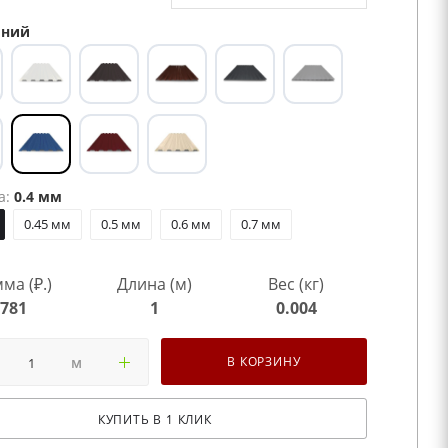
ний
а:
0.4 мм
0.45 мм
0.5 мм
0.6 мм
0.7 мм
ма (₽.)
Длина (м)
Вес (кг)
781
1
0.004
м
В КОРЗИНУ
КУПИТЬ В 1 КЛИК