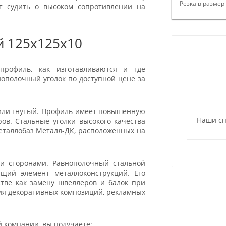
Резка в размер
т судить о высоком сопротивлении на
й 125x125x10
профиль, как изготавливаются и где
нополочный уголок по доступной цене за
или гнутый. Профиль имеет повышенную
Наши сп
ов. Стальные уголки высокого качества
металлобаз Металл-ДК, расположенных на
ми сторонами. Равнополочный стальной
щий элемент металлоконструкций. Его
тве как замену швеллеров и балок при
ия декоративных композиций, рекламных
й компании, вы получаете: