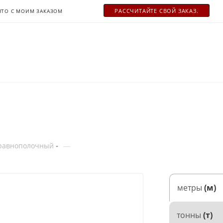
РАСCЧИТАЙТЕ СВОЙ ЗАКАЗ.
ЧТО С МОИМ ЗАКАЗОМ
—
 равнополочный
метры
(м)
тонны
(т)