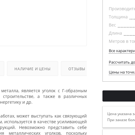
Производит
Толщина
Вес
Длина
Метров в то
Все характер
Рассчитать д
НАЛИЧИЕ И ЦЕНЫ
ОТЗЫВЫ
Цены на точк
еталла, является уголок с Г-образным
 строительстве, а также в различных
нергетику и др.
Цена указана з
аботах, может выступать как связующий
При заказе бол
м, используется в качестве усиливающей
рукций. Невозможно представить себе
я металлических уголков, поскольку