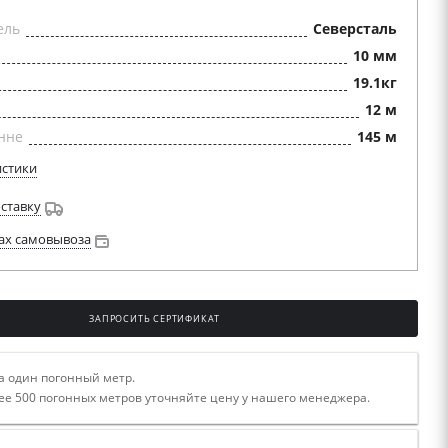
ель
Северсталь
10 мм
19.1кг
12 м
нне
145 м
истики
оставку
ах самовывоза
ЗАПРОСИТЬ СЕРТИФИКАТ
а один погонный метр.
ее 500 погонных метров уточняйте цену у нашего менеджера.