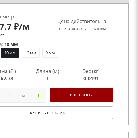
а метр
Цена действительна
7.7 ₽
/м
при заказе доставки
каз
а:
10 мм
10 мм
12 мм
9 мм
ма (₽.)
Длина (м)
Вес (кг)
167.78
1
0.0191
м
В КОРЗИНУ
КУПИТЬ В 1 КЛИК