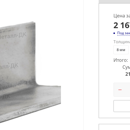
Цена з
2 16
Под за
Толщин
8 мм
Итого:
Сум
2